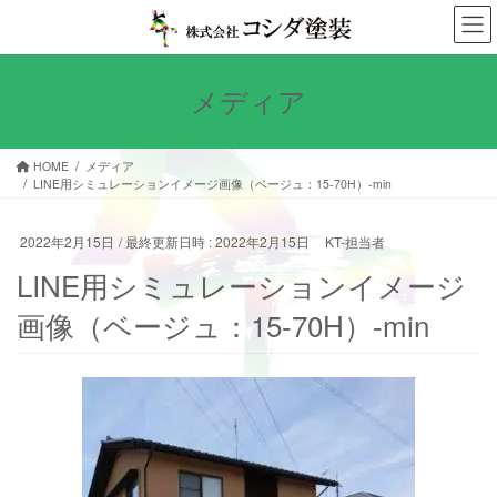
コ
ナ
ン
ビ
テ
ゲ
ン
ー
メディア
ツ
シ
へ
ョ
ス
ン
HOME
メディア
キ
に
LINE用シミュレーションイメージ画像（ベージュ：15-70H）-min
ッ
移
プ
動
2022年2月15日
/ 最終更新日時 :
2022年2月15日
KT-担当者
LINE用シミュレーションイメージ
画像（ベージュ：15-70H）-min