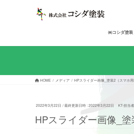
コ
ナ
ン
ビ
テ
ゲ
ン
ー
ツ
シ
㈱コシダ塗
へ
ョ
ス
ン
キ
に
ッ
移
プ
動
HOME
メディア
HPスライダー画像_塗装2（スマホ用
2022年3月22日
/ 最終更新日時 :
2022年3月22日
KT-担当
HPスライダー画像_塗