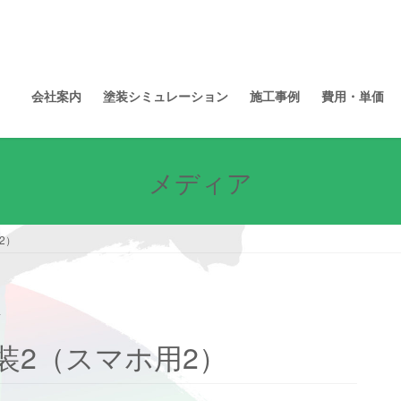
装
会社案内
塗装シミュレーション
施工事例
費用・単価
メディア
2）
者
装2（スマホ用2）