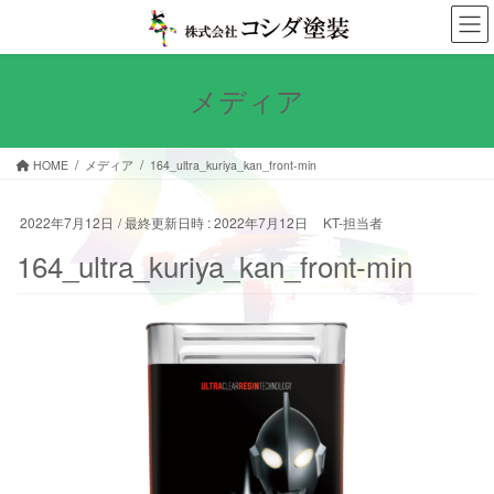
コ
ナ
ン
ビ
テ
ゲ
ン
ー
メディア
ツ
シ
へ
ョ
ス
ン
HOME
メディア
164_ultra_kuriya_kan_front-min
キ
に
ッ
移
プ
動
2022年7月12日
/ 最終更新日時 :
2022年7月12日
KT-担当者
164_ultra_kuriya_kan_front-min