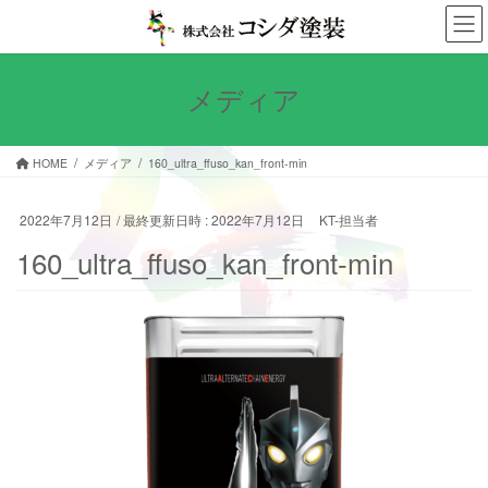
コ
ナ
ン
ビ
テ
ゲ
ン
ー
メディア
ツ
シ
へ
ョ
ス
ン
HOME
メディア
160_ultra_ffuso_kan_front-min
キ
に
ッ
移
プ
動
2022年7月12日
/ 最終更新日時 :
2022年7月12日
KT-担当者
160_ultra_ffuso_kan_front-min