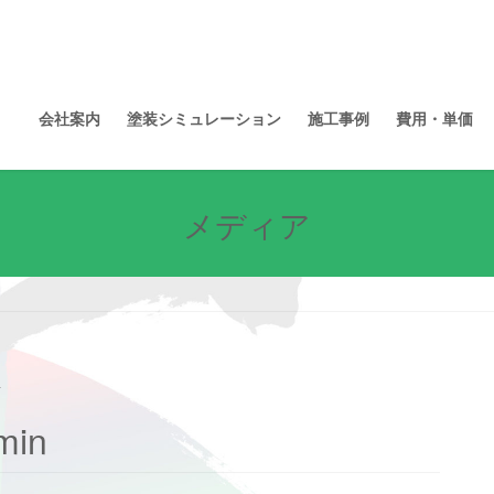
装
会社案内
塗装シミュレーション
施工事例
費用・単価
メディア
者
in