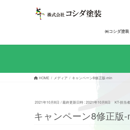
コ
ナ
ン
ビ
テ
ゲ
ン
ー
ツ
シ
㈱コシダ塗
へ
ョ
ス
ン
キ
に
ッ
移
プ
動
HOME
メディア
キャンペーン8修正版-min
2021年10月8日
/ 最終更新日時 :
2021年10月8日
KT-担当
キャンペーン8修正版-m